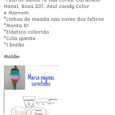
*Feltros Santa Fé nas cores: Caramelo
Havaí, Rosa 207, Azul candy Color
e Marrom
*Linhas de meada nas cores dos feltros
*Manta R1
*Elástico colorido
*Cola quente
*1 botão
Molde: