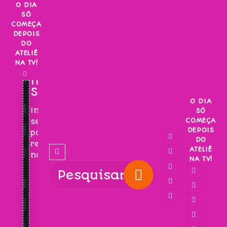
Skip
O DIA
SÓ
to
COMEÇA
content
DEPOIS
DO
ATELIÊ
NA TV!
INSCREVA-
SE!
O DIA
Inscreva-
SÓ
COMEÇA
se
DEPOIS
para
DO
receber
ATELIÊ
novidades!
NA TV!