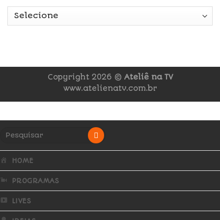
Copyright 2026 ©
Ateliê na TV
www.atelienatv.com.br
HOME
PROGRAMAS
LIVES