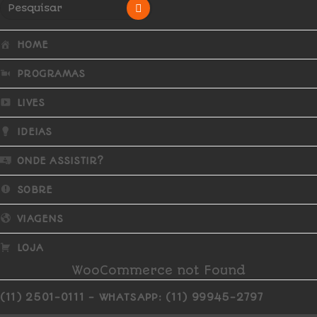
HOME
PROGRAMAS
LIVES
IDEIAS
ONDE ASSISTIR?
SOBRE
VIAGENS
LOJA
WooCommerce not Found
(11) 2501-0111 - WHATSAPP: (11) 99945-2797