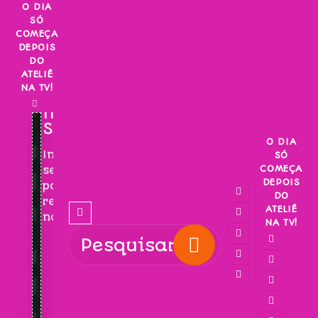
Skip
O DIA
SÓ
to
COMEÇA
content
DEPOIS
DO
ATELIÊ
NA TV!
INSCREVA-
SE!
O DIA
Inscreva-
SÓ
COMEÇA
se
DEPOIS
para
DO
receber
ATELIÊ
novidades!
NA TV!