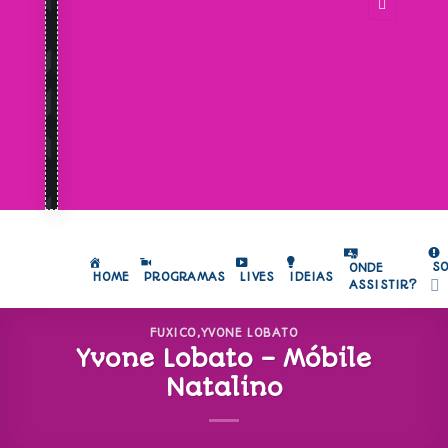
S
ONDE
HOME
PROGRAMAS
LIVES
IDEIAS
ASSISTIR?
FUXICO
,
YVONE LOBATO
Yvone Lobato – Móbile
Natalino