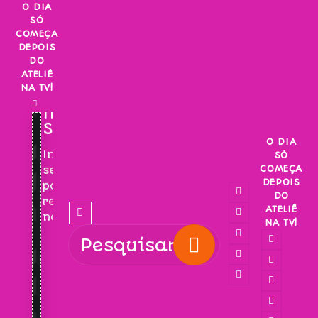
Skip
O DIA
SÓ
to
COMEÇA
content
DEPOIS
DO
ATELIÊ
NA TV!
INSCREVA-
SE!
O DIA
Inscreva-
SÓ
COMEÇA
se
DEPOIS
para
DO
receber
ATELIÊ
novidades!
NA TV!