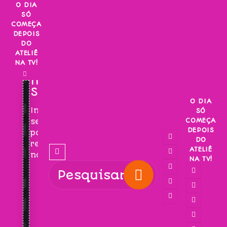
Skip
O DIA
SÓ
to
COMEÇA
content
DEPOIS
DO
ATELIÊ
NA TV!
INSCREVA-
SE!
O DIA
Inscreva-
SÓ
COMEÇA
se
DEPOIS
para
DO
receber
ATELIÊ
novidades!
NA TV!