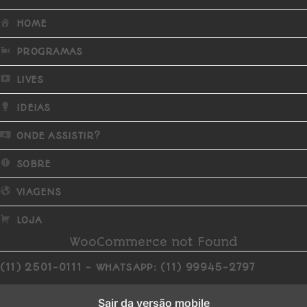
HOME
PROGRAMAS
LIVES
IDEIAS
ONDE ASSISTIR?
SOBRE
VIAGENS
LOJA
WooCommerce not Found
(11) 2501-0111 - WHATSAPP: (11) 99945-2797
Sair da versão mobile