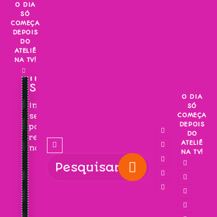
Skip
O DIA
SÓ
to
COMEÇA
content
DEPOIS
DO
ATELIÊ
NA TV!
INSCREVA-
SE!
O DIA
Inscreva-
SÓ
COMEÇA
se
DEPOIS
para
DO
receber
ATELIÊ
novidades!
NA TV!