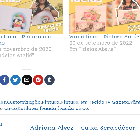
a Lima – Pintura em
Vania Lima – Pintura Antúr
do
20 de setembro de 2022
e novembro de 2020
Em "Ideias Ateliê"
Ideias Ateliê"
ios
,
Customização
,
Pintura
,
Pintura em Tecido
,
TV Gazeta
,
Vân
do
circo
,
Estilotex
,
frauda
,
frauda circo
.
a
Adriana Alvez – Caixa Scrapdécor