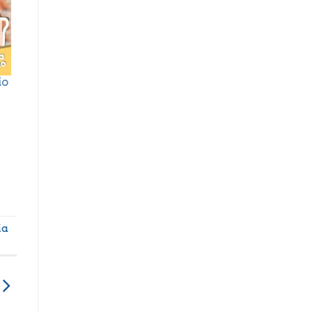
io
ia