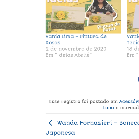
Vania Lima – Pintura de
Vani
Rosas
Teci
2 de novembro de 2020
13 d
Em "Ideias Ateliê"
Em "
Esse registro foi postado em
Acessór
Lima
e marca
Wanda Fornazieri – Bonec
Japonesa