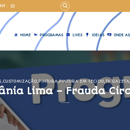
TV!
HOME
PROGRAMAS
LIVES
IDEIAS
ONDE AS
S
,
CUSTOMIZAÇÃO
,
PINTURA
,
PINTURA EM TECIDO
,
TV GAZETA
ânia Lima – Frauda Cir