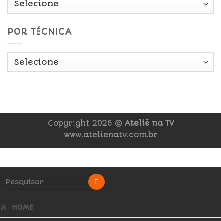
POR TÉCNICA
Copyright 2026 ©
Ateliê na TV
www.atelienatv.com.br
HOME