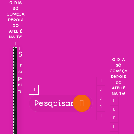
Skip
O DIA
SÓ
to
COMEÇA
content
DEPOIS
DO
ATELIÊ
NA TV!
INSCREVA-
SE!
O DIA
Inscreva-
SÓ
COMEÇA
se
DEPOIS
para
DO
receber
ATELIÊ
novidades!
NA TV!