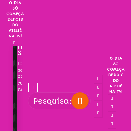
Skip
O DIA
SÓ
to
COMEÇA
content
DEPOIS
DO
ATELIÊ
NA TV!
INSCREVA-
SE!
O DIA
Inscreva-
SÓ
COMEÇA
se
DEPOIS
para
DO
receber
ATELIÊ
novidades!
NA TV!