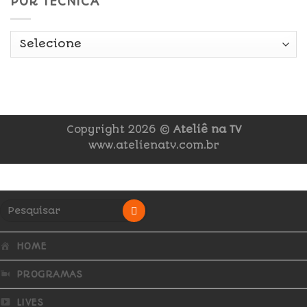
POR TÉCNICA
Copyright 2026 ©
Ateliê na TV
www.atelienatv.com.br
HOME
PROGRAMAS
LIVES