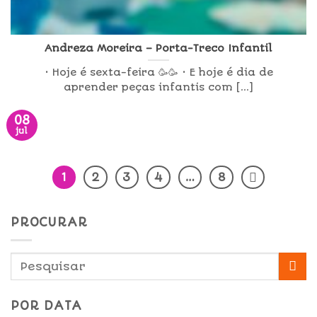
Andreza Moreira – Porta-Treco Infantil
• Hoje é sexta-feira 🥳🥳 • E hoje é dia de
aprender peças infantis com [...]
08
jul
1
2
3
4
…
8
PROCURAR
POR DATA