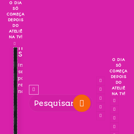
Skip
O DIA
SÓ
to
COMEÇA
content
DEPOIS
DO
ATELIÊ
NA TV!
INSCREVA-
SE!
O DIA
Inscreva-
SÓ
COMEÇA
se
DEPOIS
para
DO
receber
ATELIÊ
novidades!
NA TV!