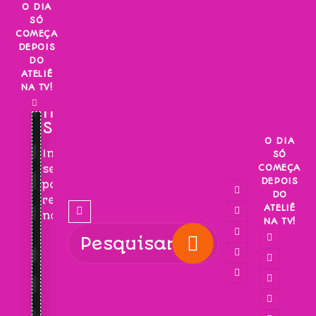
Skip
O DIA
SÓ
to
COMEÇA
content
DEPOIS
DO
ATELIÊ
NA TV!
INSCREVA-
SE!
O DIA
Inscreva-
SÓ
COMEÇA
se
DEPOIS
para
DO
receber
ATELIÊ
novidades!
NA TV!