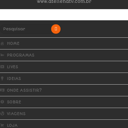
www.atelienatv.com.br
HOME
PROGRAMAS
LIVES
IDEIAS
ONDE ASSISTIR?
SOBRE
VIAGENS
LOJA