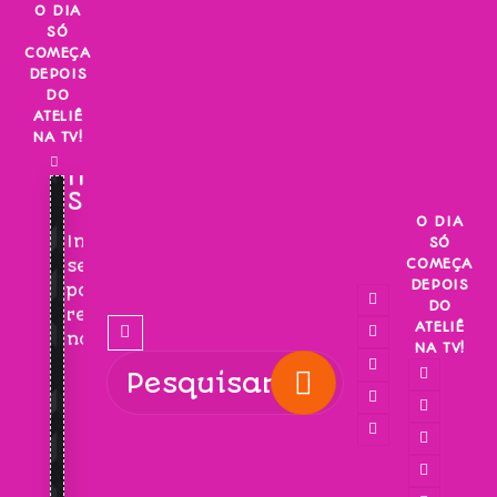
Skip
O DIA
SÓ
to
COMEÇA
content
DEPOIS
DO
ATELIÊ
NA TV!
INSCREVA-
SE!
O DIA
Inscreva-
SÓ
COMEÇA
se
DEPOIS
para
DO
receber
ATELIÊ
novidades!
NA TV!