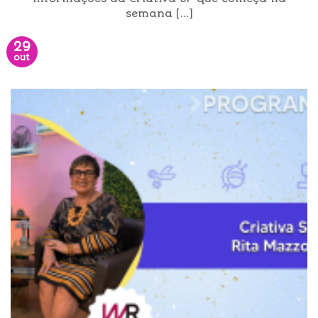
semana [...]
29
out