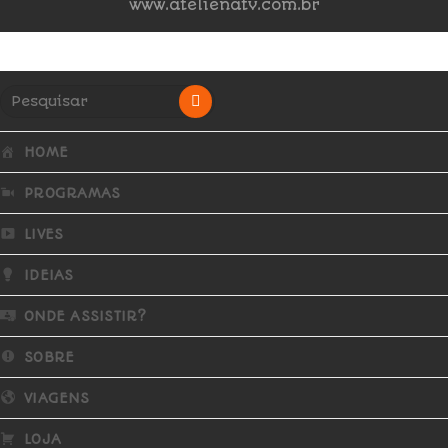
www.atelienatv.com.br
HOME
PROGRAMAS
LIVES
IDEIAS
ONDE ASSISTIR?
SOBRE
VIAGENS
LOJA