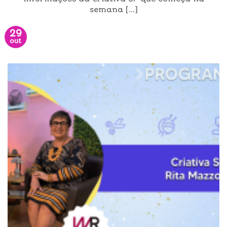
semana [...]
29
out