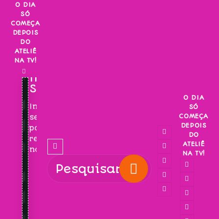
Skip
O DIA
SÓ
to
COMEÇA
content
DEPOIS
DO
ATELIÊ
NA TV!
INSCREVA-
SE!
O DIA
Inscreva-
SÓ
COMEÇA
se
DEPOIS
para
DO
receber
ATELIÊ
novidades!
NA TV!