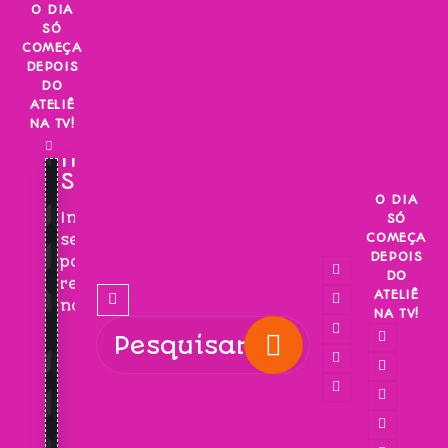
Skip
O DIA
SÓ
to
COMEÇA
content
DEPOIS
DO
ATELIÊ
NA TV!
INSCREVA-
SE!
O DIA
Inscreva-
SÓ
COMEÇA
se
DEPOIS
para
DO
receber
ATELIÊ
novidades!
NA TV!