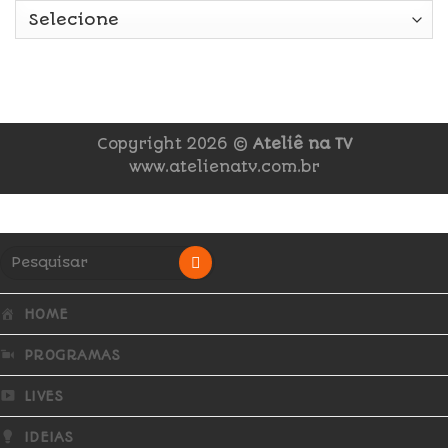
Copyright 2026 ©
Ateliê na TV
www.atelienatv.com.br
HOME
PROGRAMAS
LIVES
IDEIAS