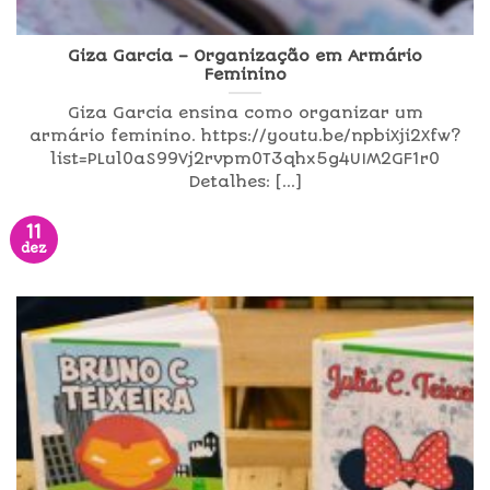
Giza Garcia – Organização em Armário
Feminino
Giza Garcia ensina como organizar um
armário feminino. https://youtu.be/npbiXji2Xfw?
list=PLul0aS99Vj2rvpm0T3qhx5g4UIM2GF1r0
Detalhes: [...]
11
dez