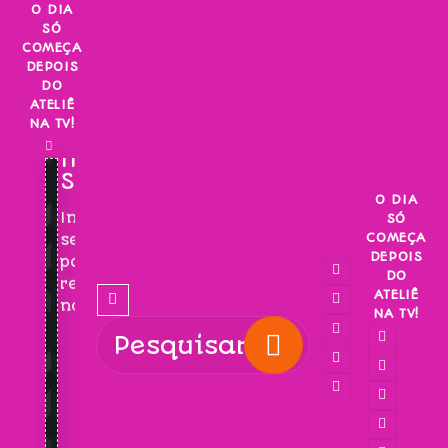
Skip
O DIA
SÓ
to
COMEÇA
content
DEPOIS
DO
ATELIÊ
NA TV!
INSCREVA-
SE!
O DIA
Inscreva-
SÓ
COMEÇA
se
DEPOIS
para
DO
receber
ATELIÊ
novidades!
NA TV!