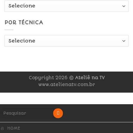
POR TÉCNICA
Copyright 2026 ©
Ateliê na TV
www.atelienatv.com.br
HOME