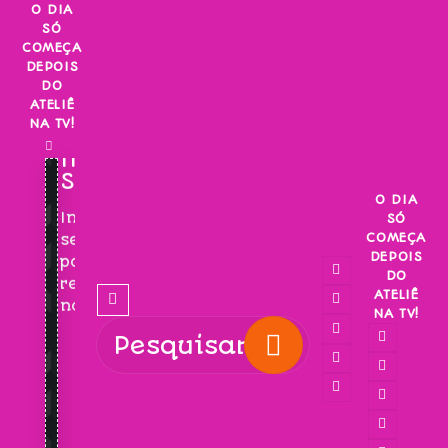
Skip
O DIA
SÓ
to
COMEÇA
content
DEPOIS
DO
ATELIÊ
NA TV!
INSCREVA-
SE!
O DIA
Inscreva-
SÓ
COMEÇA
se
DEPOIS
para
DO
receber
ATELIÊ
novidades!
NA TV!