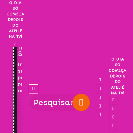
Skip
O DIA
SÓ
to
COMEÇA
content
DEPOIS
DO
ATELIÊ
NA TV!
INSCREVA-
SE!
O DIA
Inscreva-
SÓ
COMEÇA
se
DEPOIS
para
DO
receber
ATELIÊ
novidades!
NA TV!