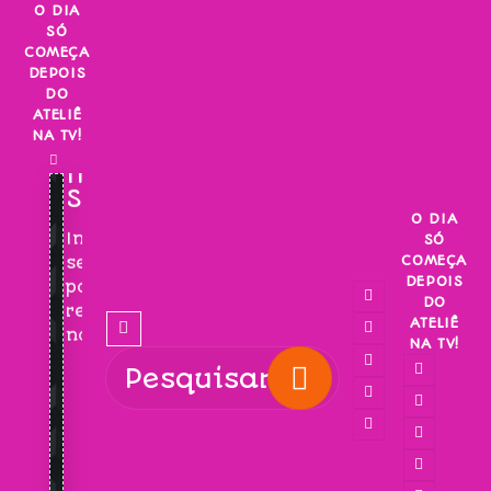
Skip
O DIA
SÓ
to
COMEÇA
content
DEPOIS
DO
ATELIÊ
NA TV!
INSCREVA-
SE!
O DIA
Inscreva-
SÓ
COMEÇA
se
DEPOIS
para
DO
receber
ATELIÊ
novidades!
NA TV!