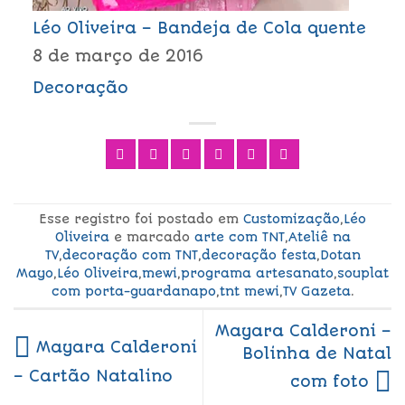
Léo Oliveira – Bandeja de Cola quente
8 de março de 2016
Decoração
Esse registro foi postado em
Customização
,
Léo
Oliveira
e marcado
arte com TNT
,
Ateliê na
TV
,
decoração com TNT
,
decoração festa
,
Dotan
Mayo
,
Léo Oliveira
,
mewi
,
programa artesanato
,
souplat
com porta-guardanapo
,
tnt mewi
,
TV Gazeta
.
Mayara Calderoni –
Mayara Calderoni
Bolinha de Natal
– Cartão Natalino
com foto