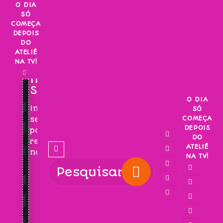
Skip
O DIA
SÓ
to
COMEÇA
content
DEPOIS
DO
ATELIÊ
NA TV!
INSCREVA-
SE!
O DIA
Inscreva-
SÓ
COMEÇA
se
DEPOIS
para
DO
receber
ATELIÊ
novidades!
NA TV!