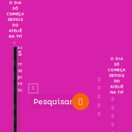
Skip
O DIA
SÓ
to
COMEÇA
content
DEPOIS
DO
ATELIÊ
NA TV!
INSCREVA-
SE!
O DIA
Inscreva-
SÓ
COMEÇA
se
DEPOIS
para
DO
receber
ATELIÊ
novidades!
NA TV!