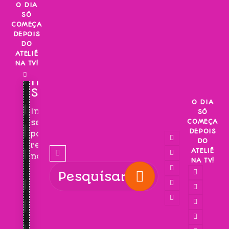
Skip
O DIA
SÓ
to
COMEÇA
content
DEPOIS
DO
ATELIÊ
NA TV!
INSCREVA-
SE!
O DIA
Inscreva-
SÓ
COMEÇA
se
DEPOIS
para
DO
receber
ATELIÊ
novidades!
NA TV!