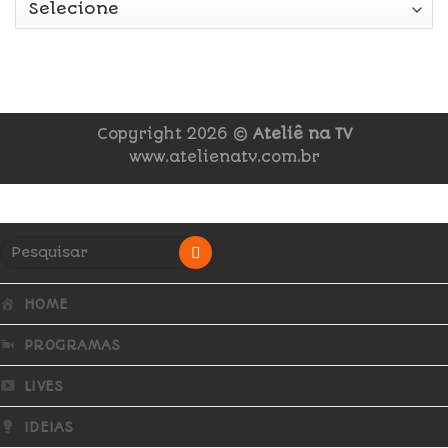
Copyright 2026 ©
Ateliê na TV
www.atelienatv.com.br
HOME
PROGRAMAS
LIVES
IDEIAS