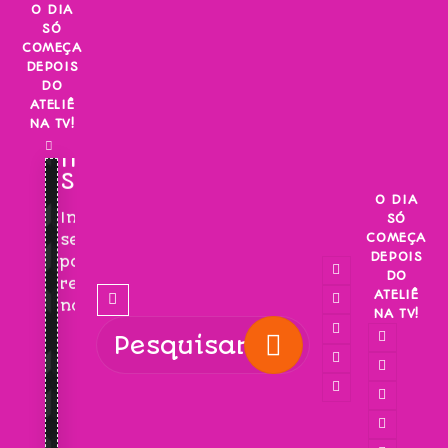
Skip
O DIA
SÓ
to
COMEÇA
content
DEPOIS
DO
ATELIÊ
NA TV!
INSCREVA-
SE!
O DIA
Inscreva-
SÓ
COMEÇA
se
DEPOIS
para
DO
receber
ATELIÊ
novidades!
NA TV!