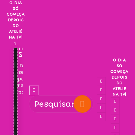
Skip
O DIA
SÓ
to
COMEÇA
content
DEPOIS
DO
ATELIÊ
NA TV!
INSCREVA-
SE!
O DIA
Inscreva-
SÓ
COMEÇA
se
DEPOIS
para
DO
receber
ATELIÊ
novidades!
NA TV!