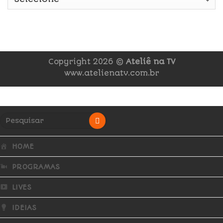
Copyright 2026 ©
Ateliê na TV
www.atelienatv.com.br
HOME
PROGRAMAS
LIVES
IDEIAS