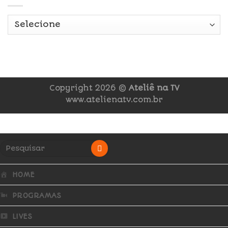
Copyright 2026 ©
Ateliê na TV
www.atelienatv.com.br
HOME
PROGRAMAS
LIVES