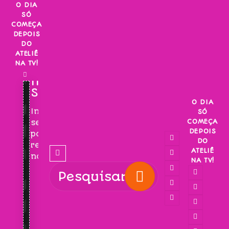
Skip
O DIA
SÓ
to
COMEÇA
content
DEPOIS
DO
ATELIÊ
NA TV!
INSCREVA-
SE!
O DIA
Inscreva-
SÓ
COMEÇA
se
DEPOIS
para
DO
receber
ATELIÊ
novidades!
NA TV!