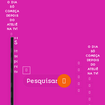
Skip
O DIA
SÓ
to
COMEÇA
content
DEPOIS
DO
ATELIÊ
NA TV!
INSCREVA-
SE!
O DIA
Inscreva-
SÓ
COMEÇA
se
DEPOIS
para
DO
receber
ATELIÊ
novidades!
NA TV!