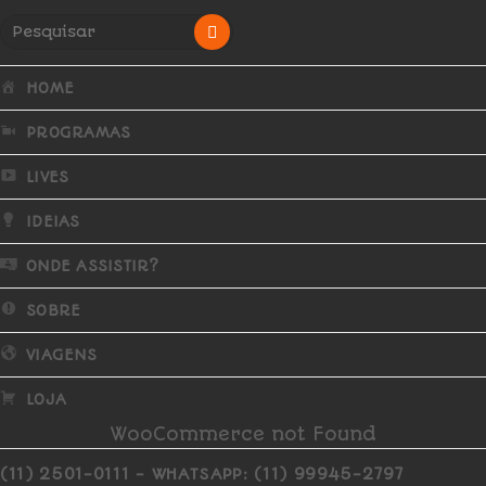
HOME
PROGRAMAS
LIVES
IDEIAS
ONDE ASSISTIR?
SOBRE
VIAGENS
LOJA
WooCommerce not Found
(11) 2501-0111 - WHATSAPP: (11) 99945-2797