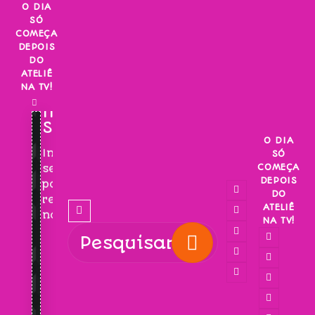
Skip
O DIA
SÓ
to
COMEÇA
content
DEPOIS
DO
ATELIÊ
NA TV!
INSCREVA-
SE!
O DIA
Inscreva-
SÓ
COMEÇA
se
DEPOIS
para
DO
receber
ATELIÊ
novidades!
NA TV!