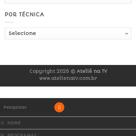
POR TÉCNICA
Copyright 2026 ©
Ateliê na TV
www.atelienatv.com.br
HOME
PROGRAMAS