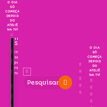
Skip
O DIA
SÓ
to
COMEÇA
content
DEPOIS
DO
ATELIÊ
NA TV!
INSCREVA-
SE!
O DIA
Inscreva-
SÓ
COMEÇA
se
DEPOIS
para
DO
receber
ATELIÊ
novidades!
NA TV!