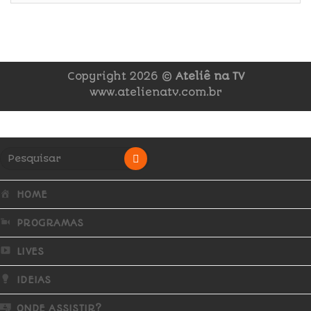
Copyright 2026 ©
Ateliê na TV
www.atelienatv.com.br
HOME
PROGRAMAS
LIVES
IDEIAS
ONDE ASSISTIR?