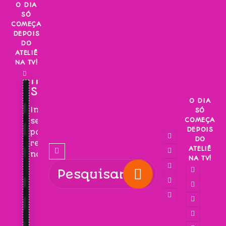
Skip
O DIA
SÓ
to
COMEÇA
content
DEPOIS
DO
ATELIÊ
NA TV!
INSCREVA-
SE!
O DIA
Inscreva-
SÓ
COMEÇA
se
DEPOIS
para
DO
receber
ATELIÊ
novidades!
NA TV!