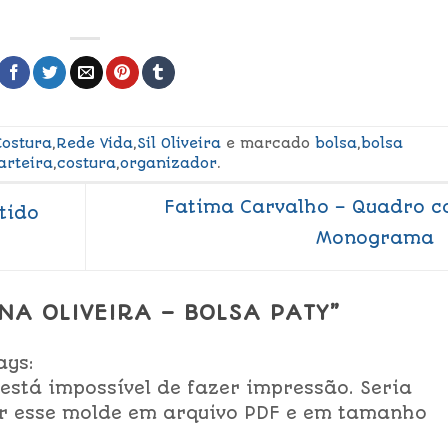
Costura
,
Rede Vida
,
Sil Oliveira
e marcado
bolsa
,
bolsa
arteira
,
costura
,
organizador
.
Fatima Carvalho – Quadro 
tido
Monograma
NA OLIVEIRA – BOLSA PATY
”
ays:
 está impossível de fazer impressão. Seria
zar esse molde em arquivo PDF e em tamanho