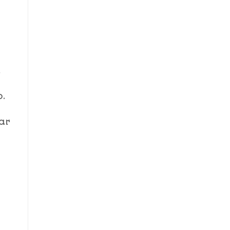
m
o.
ar