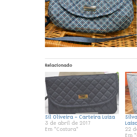
Relacionado
Sil Oliveira – Carteira Luiza
Silv
3 de abril de 2017
Lais
Em "Costura"
22 d
Em "