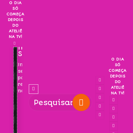
Skip
O DIA
SÓ
to
COMEÇA
content
DEPOIS
DO
ATELIÊ
NA TV!
INSCREVA-
SE!
O DIA
Inscreva-
SÓ
COMEÇA
se
DEPOIS
para
DO
receber
ATELIÊ
novidades!
NA TV!