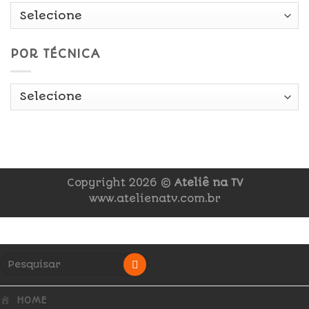
POR TÉCNICA
Copyright 2026 ©
Ateliê na TV
www.atelienatv.com.br
HOME