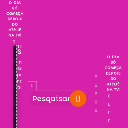
Skip
O DIA
SÓ
to
COMEÇA
content
DEPOIS
DO
ATELIÊ
NA TV!
INSCREVA-
SE!
O DIA
Inscreva-
SÓ
COMEÇA
se
DEPOIS
para
DO
receber
ATELIÊ
novidades!
NA TV!