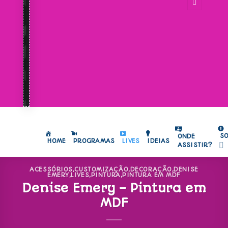
S
ONDE
HOME
PROGRAMAS
LIVES
IDEIAS
ASSISTIR?
ACESSÓRIOS
,
CUSTOMIZAÇÃO
,
DECORAÇÃO
,
DENISE
EMERY
,
LIVES
,
PINTURA
,
PINTURA EM MDF
Denise Emery – Pintura em
MDF