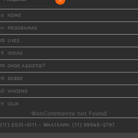
HOME
PROGRAMAS
LIVES
IDEIAS
ONDE ASSISTIR?
SOBRE
VIAGENS
LOJA
WooCommerce not Found
(11) 2501-0111 - WHATSAPP: (11) 99945-2797