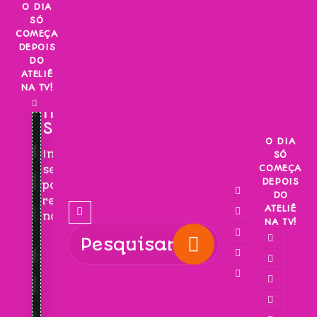
Skip
O DIA
SÓ
to
COMEÇA
content
DEPOIS
DO
ATELIÊ
NA TV!
INSCREVA-
SE!
O DIA
Inscreva-
SÓ
COMEÇA
se
DEPOIS
para
DO
receber
ATELIÊ
novidades!
NA TV!