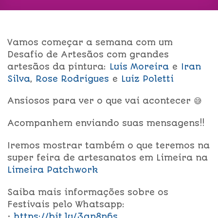
Vamos começar a semana com um
Desafio de Artesãos com grandes
artesãos da pintura:
Lui
s Moreira
e
Iran
Silva
,
Rose Rodrigues
e
L
uiz Poletti
Ansiosos para ver o que vai acontecer 😅
Acompanhem enviando suas mensagens!!
Iremos mostrar também o que teremos na
super feira de artesanatos em Limeira na
Li
meira Patchwork
Saiba mais informações sobre os
Festivais pelo Whatsapp:
•
https://bit.ly/3an8n6s