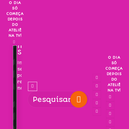
Skip
O DIA
SÓ
to
COMEÇA
content
DEPOIS
DO
ATELIÊ
NA TV!
INSCREVA-
SE!
O DIA
Inscreva-
SÓ
COMEÇA
se
DEPOIS
para
DO
receber
ATELIÊ
novidades!
NA TV!