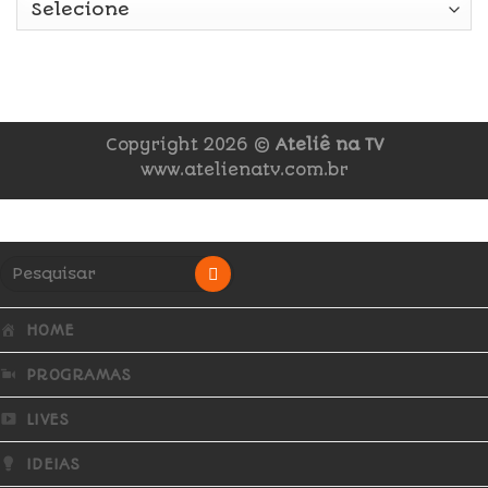
Copyright 2026 ©
Ateliê na TV
www.atelienatv.com.br
HOME
PROGRAMAS
LIVES
IDEIAS