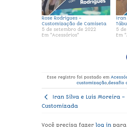
Rose Rodrigues –
Iran
Customização de Camiseta
Tábu
5 de setembro de 2022
5 de
Em "Acessórios"
Em "
Esse registro foi postado em
Acessó
customização
,
desafio 
Iran Silva e Luis Moreira –
Customizada
Você precisa fazer
log in
para