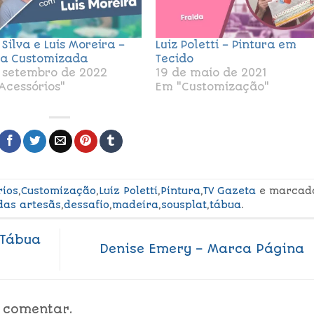
 Silva e Luis Moreira –
Luiz Poletti – Pintura em
a Customizada
Tecido
 setembro de 2022
19 de maio de 2021
Acessórios"
Em "Customização"
rios
,
Customização
,
Luiz Poletti
,
Pintura
,
TV Gazeta
e marcad
das artesãs
,
dessafio
,
madeira
,
sousplat
,
tábua
.
 Tábua
Denise Emery – Marca Página
 comentar.