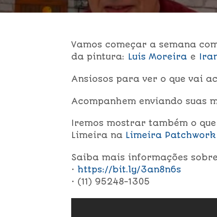
Vamos começar a semana com 
da pintura:
Lui
s Moreira
e
Ira
Ansiosos para ver o que vai a
Acompanhem enviando suas m
Iremos mostrar também o que 
Limeira na
Li
meira Patchwork
Saiba mais informações sobre 
•
https://bit.ly/3an8n6s
• (11) 95248-1305