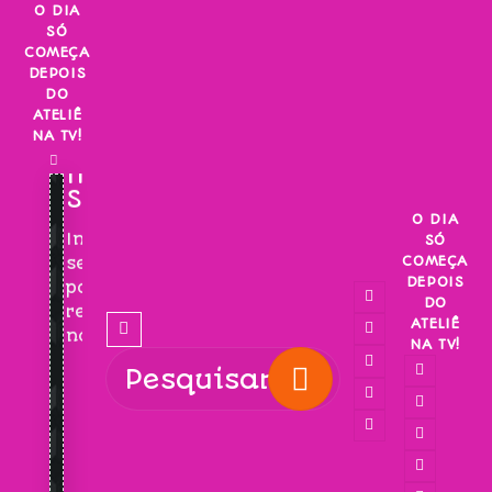
Skip
O DIA
SÓ
to
COMEÇA
content
DEPOIS
DO
ATELIÊ
NA TV!
INSCREVA-
SE!
O DIA
Inscreva-
SÓ
COMEÇA
se
DEPOIS
para
DO
receber
ATELIÊ
novidades!
NA TV!