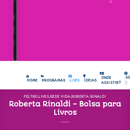
S
ONDE
HOME
PROGRAMAS
LIVES
IDEIAS
ASSISTIR?
FELTRO
,
LIVES
,
REDE VIDA
,
ROBERTA RINALDI
Roberta Rinaldi – Bolsa para
Livros