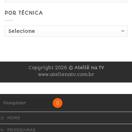
POR TÉCNICA
Copyright 2026 ©
Ateliê na TV
www.atelienatv.com.br
HOME
PROGRAMAS