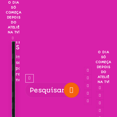
Skip
O DIA
SÓ
to
COMEÇA
content
DEPOIS
DO
ATELIÊ
NA TV!
INSCREVA-
SE!
O DIA
Inscreva-
SÓ
COMEÇA
se
DEPOIS
para
DO
receber
ATELIÊ
novidades!
NA TV!