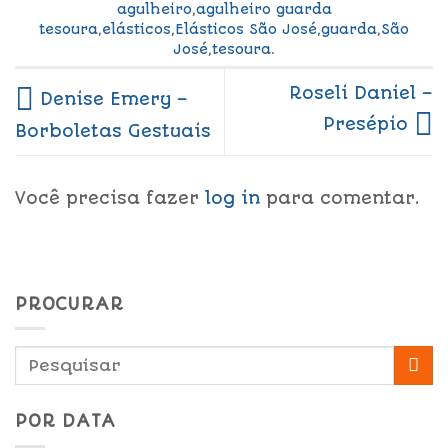
agulheiro
,
agulheiro guarda
tesoura
,
elásticos
,
Elásticos São José
,
guarda
,
São
José
,
tesoura
.
Roseli Daniel –
Denise Emery –
Presépio
Borboletas Gestuais
Você precisa fazer
log in
para comentar.
PROCURAR
POR DATA