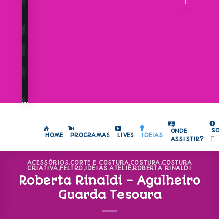
S
ONDE
HOME
PROGRAMAS
LIVES
IDEIAS
ASSISTIR?
ACESSÓRIOS
,
CORTE E COSTURA
,
COSTURA
,
COSTURA
CRIATIVA
,
FELTRO
,
IDEIAS ATELIÊ
,
ROBERTA RINALDI
Roberta Rinaldi – Agulheiro
Guarda Tesoura