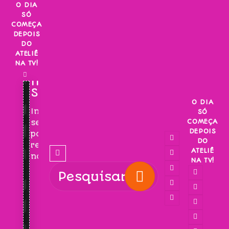
Skip
O DIA
SÓ
to
COMEÇA
content
DEPOIS
DO
ATELIÊ
NA TV!
INSCREVA-
SE!
O DIA
Inscreva-
SÓ
COMEÇA
se
DEPOIS
para
DO
receber
ATELIÊ
novidades!
NA TV!