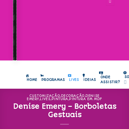
S
ONDE
HOME
PROGRAMAS
LIVES
IDEIAS
ASSISTIR?
CUSTOMIZAÇÃO
,
DECORAÇÃO
,
DENISE
EMERY
,
LIVES
,
PINTURA
,
PINTURA EM MDF
Denise Emery – Borboletas
Gestuais