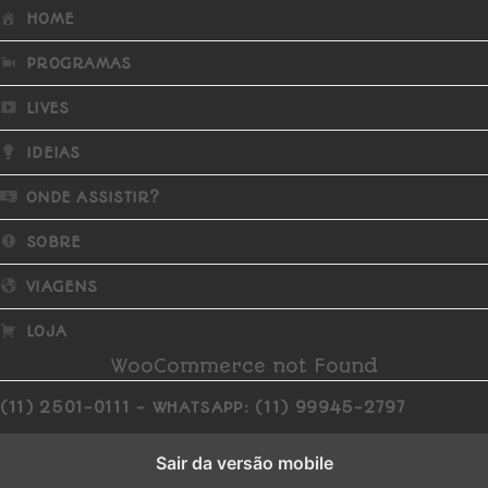
HOME
PROGRAMAS
LIVES
IDEIAS
ONDE ASSISTIR?
SOBRE
VIAGENS
LOJA
WooCommerce not Found
(11) 2501-0111 - WHATSAPP: (11) 99945-2797
Sair da versão mobile