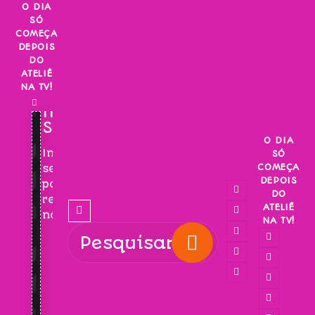
Skip
O DIA
SÓ
to
COMEÇA
content
DEPOIS
DO
ATELIÊ
NA TV!
INSCREVA-
SE!
O DIA
Inscreva-
SÓ
COMEÇA
se
DEPOIS
para
DO
receber
ATELIÊ
novidades!
NA TV!