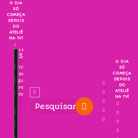
Skip
O DIA
SÓ
to
COMEÇA
content
DEPOIS
DO
ATELIÊ
NA TV!
INSCREVA-
SE!
O DIA
Inscreva-
SÓ
COMEÇA
se
DEPOIS
para
DO
receber
ATELIÊ
novidades!
NA TV!