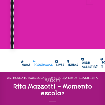
S
ONDE
HOME
PROGRAMAS
LIVES
IDEIAS
ASSISTIR?
ARTESANATO
,
EMISSORA
,
PROFESSOR(A)
,
REDE BRASIL
,
RITA
MAZZOTTI
Rita Mazzotti – Momento
escolar