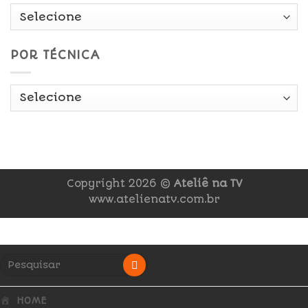
POR TÉCNICA
Copyright 2026 ©
Ateliê na TV
www.atelienatv.com.br
HOME