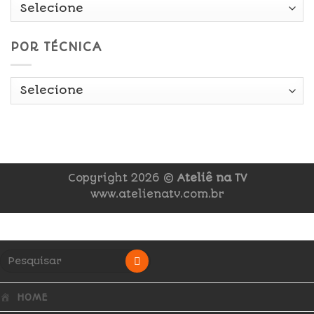
POR TÉCNICA
Copyright 2026 ©
Ateliê na TV
www.atelienatv.com.br
HOME