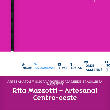
S
ONDE
HOME
PROGRAMAS
LIVES
IDEIAS
ASSISTIR?
ARTESANATO
,
EMISSORA
,
PROFESSOR(A)
,
REDE BRASIL
,
RITA
MAZZOTTI
Rita Mazzotti – Artesanal
Centro-oeste