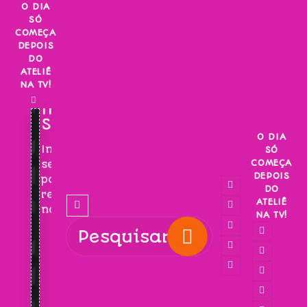
Skip
O DIA
SÓ
to
COMEÇA
content
DEPOIS
DO
ATELIÊ
NA TV!
INSCREVA-
SE!
O DIA
Inscreva-
SÓ
COMEÇA
se
DEPOIS
para
DO
receber
ATELIÊ
novidades!
NA TV!