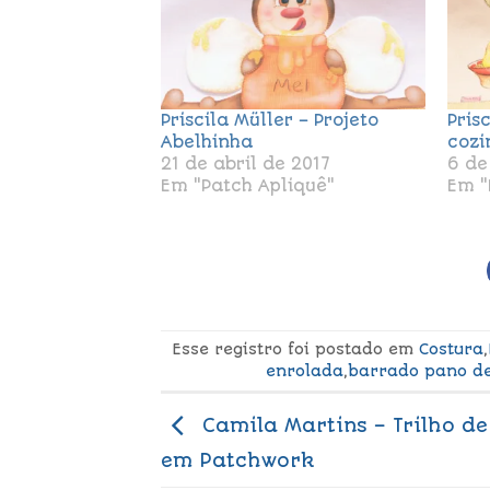
Priscila Müller – Projeto
Pris
Abelhinha
cozi
21 de abril de 2017
6 de
Em "Patch Apliquê"
Em "
Esse registro foi postado em
Costura
,
enrolada
,
barrado pano d
Camila Martins – Trilho d
em Patchwork