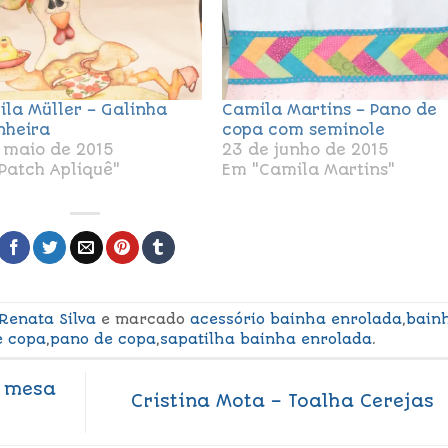
cila Müller – Galinha
Camila Martins – Pano de
nheira
copa com seminole
 maio de 2015
23 de junho de 2015
Patch Apliquê"
Em "Camila Martins"
Renata Silva
e marcado
acessório bainha enrolada
,
bain
e copa
,
pano de copa
,
sapatilha bainha enrolada
.
e mesa
Cristina Mota – Toalha Cerejas