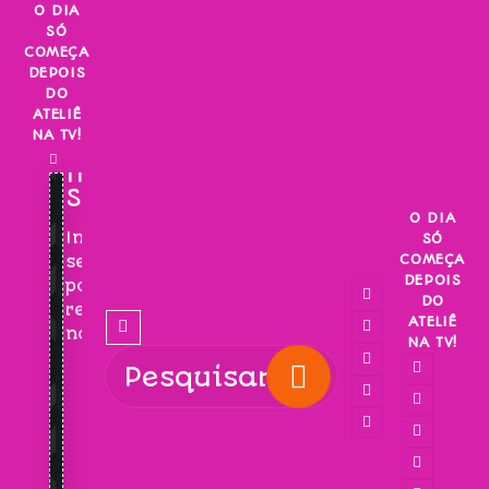
Skip
O DIA
SÓ
to
COMEÇA
content
DEPOIS
DO
ATELIÊ
NA TV!
INSCREVA-
SE!
O DIA
Inscreva-
SÓ
COMEÇA
se
DEPOIS
para
DO
receber
ATELIÊ
novidades!
NA TV!