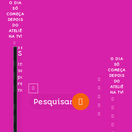
Skip
O DIA
SÓ
to
COMEÇA
content
DEPOIS
DO
ATELIÊ
NA TV!
INSCREVA-
SE!
O DIA
Inscreva-
SÓ
COMEÇA
se
DEPOIS
para
DO
receber
ATELIÊ
novidades!
NA TV!