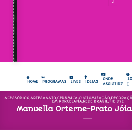
S
ONDE
HOME
PROGRAMAS
LIVES
IDEIAS
ASSISTIR?
ACESSÓRIOS
,
ARTESANATO
,
CERÂMICA
,
CUSTOMIZAÇÃO
,
DECORAÇ
EM PORCELANA
,
REDE BRASIL
,
TIE DYE
Manuella Orterne-Prato Jóia