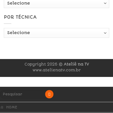
POR TÉCNICA
Copyright 2026 ©
Ateliê na TV
www.atelienatv.com.br
HOME