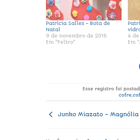
Patrícia Salles – Bota de
Patr
Natal
vidr
9 de novembro de 2016
4 de
Em "Feltro"
Em "
Esse registro foi post
cofre
,
co
Junko Miazato – Magnólia