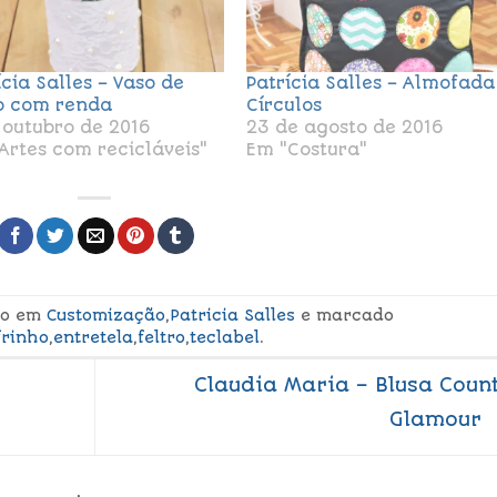
ícia Salles – Vaso de
Patrícia Salles – Almofada
o com renda
Círculos
 outubro de 2016
23 de agosto de 2016
Artes com recicláveis"
Em "Costura"
ado em
Customização
,
Patricia Salles
e marcado
frinho
,
entretela
,
feltro
,
teclabel
.
Claudia Maria – Blusa Coun
Glamour