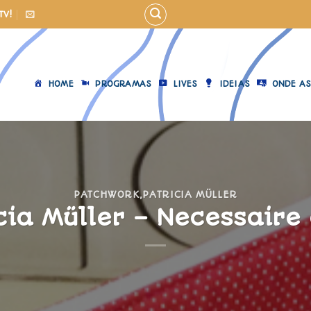
TV!
HOME
PROGRAMAS
LIVES
IDEIAS
ONDE AS
PATCHWORK
,
PATRICIA MÜLLER
cia Müller – Necessaire