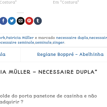
Costura"
Em "Costura"
ork
,
Patricia Müller
e marcado
necessaire dupla
,
necessai
ecessaire seminole
,
seminole
,
singer
.
ala
Regiane Boppré – Abelhinha
IA MÜLLER – NECESSAIRE DUPLA
”
olde do porta panetone de casinha e não
adquirir ?