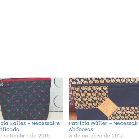
ícia Salles – Necessaire
Patricia Müller – Necessai
tificada
Abóboras
e setembro de 2016
3 de outubro de 2017