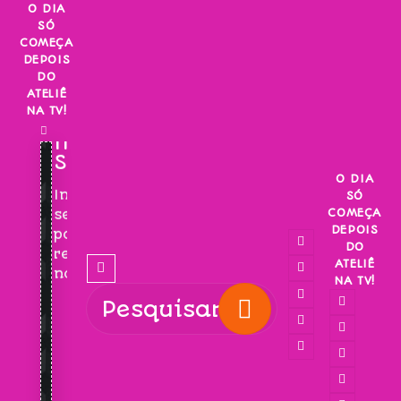
Skip
O DIA
SÓ
to
COMEÇA
content
DEPOIS
DO
ATELIÊ
NA TV!
INSCREVA-
SE!
O DIA
Inscreva-
SÓ
COMEÇA
se
DEPOIS
para
DO
receber
ATELIÊ
novidades!
NA TV!