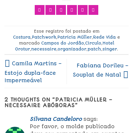
Esse registro foi postado em
Costura
,
Patchwork
,
Patricia Müller
,
Rede Vida
e
marcado
Campos do Jordão
,
Circulo
,
Hotel
Orotur
,
necessaire
,
organizador
,
patch
,
singer
.
Camila Martins –
Fabiana Dorileu –
Estojo dupla-face
Souplat de Natal
Impermeável
2 THOUGHTS ON “
PATRICIA MÜLLER –
NECESSAIRE ABÓBORAS
”
Silvana Candeloro
says:
Por favor, o molde publicado