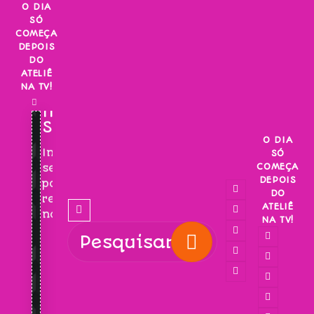
Skip
O DIA
SÓ
to
COMEÇA
content
DEPOIS
DO
ATELIÊ
NA TV!
INSCREVA-
SE!
O DIA
Inscreva-
SÓ
COMEÇA
se
DEPOIS
para
DO
receber
ATELIÊ
novidades!
NA TV!