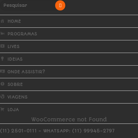
HOME
PROGRAMAS
LIVES
IDEIAS
ONDE ASSISTIR?
SOBRE
VIAGENS
LOJA
WooCommerce not Found
(11) 2501-0111 - WHATSAPP: (11) 99945-2797