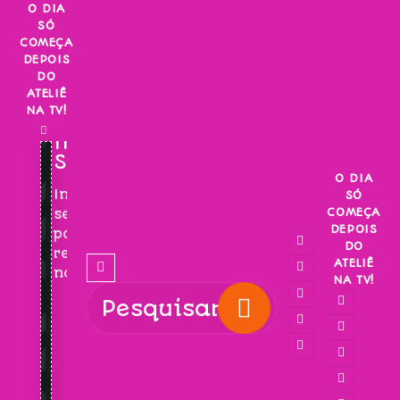
Skip
O DIA
SÓ
to
COMEÇA
content
DEPOIS
DO
ATELIÊ
NA TV!
INSCREVA-
SE!
O DIA
Inscreva-
SÓ
COMEÇA
se
DEPOIS
para
DO
receber
ATELIÊ
novidades!
NA TV!