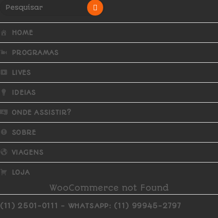
HOME
PROGRAMAS
LIVES
IDEIAS
ONDE ASSISTIR?
SOBRE
VIAGENS
LOJA
WooCommerce not Found
(11) 2501-0111 - WHATSAPP: (11) 99945-2797