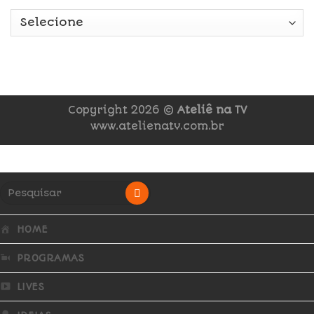
Copyright 2026 ©
Ateliê na TV
www.atelienatv.com.br
HOME
PROGRAMAS
LIVES