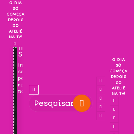
Skip
O DIA
SÓ
to
COMEÇA
content
DEPOIS
DO
ATELIÊ
NA TV!
INSCREVA-
SE!
O DIA
Inscreva-
SÓ
COMEÇA
se
DEPOIS
para
DO
receber
ATELIÊ
novidades!
NA TV!