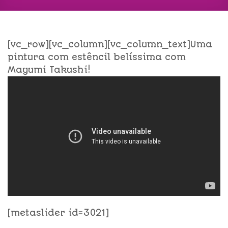
[vc_row][vc_column][vc_column_text]Uma
pintura com estêncil belíssima com
Mayumi Takushi!
[metaslider id=3021]