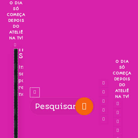
Skip
O DIA
SÓ
to
COMEÇA
content
DEPOIS
DO
ATELIÊ
NA TV!
INSCREVA-
SE!
O DIA
Inscreva-
SÓ
COMEÇA
se
DEPOIS
para
DO
receber
ATELIÊ
novidades!
NA TV!