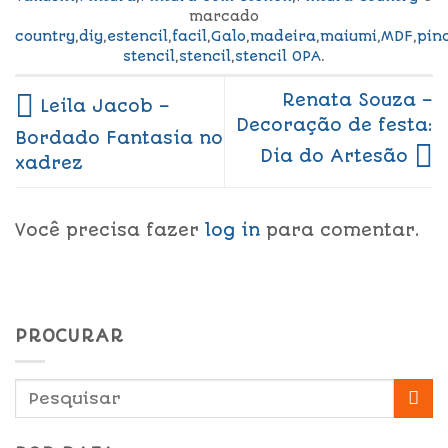
marcado
country
,
diy
,
estencil
,
facil
,
Galo
,
madeira
,
maiumi
,
MDF
,
pin
stencil
,
stencil
,
stencil OPA
.
Renata Souza –
Leila Jacob –
Decoração de festa:
Bordado Fantasia no
Dia do Artesão
xadrez
Você precisa fazer
log in
para comentar.
PROCURAR