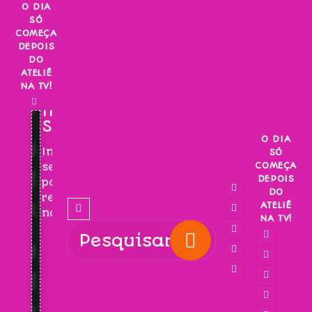
Skip
O DIA
SÓ
to
COMEÇA
content
DEPOIS
DO
ATELIÊ
NA TV!
INSCREVA-
SE!
O DIA
Inscreva-
SÓ
COMEÇA
se
DEPOIS
para
DO
receber
ATELIÊ
novidades!
NA TV!